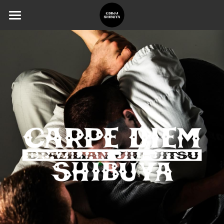
TOP
System
Schedule
Staff
Kids
FAQ
日本語
日本語
English